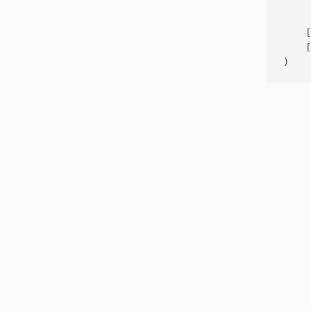
     
    [
    [