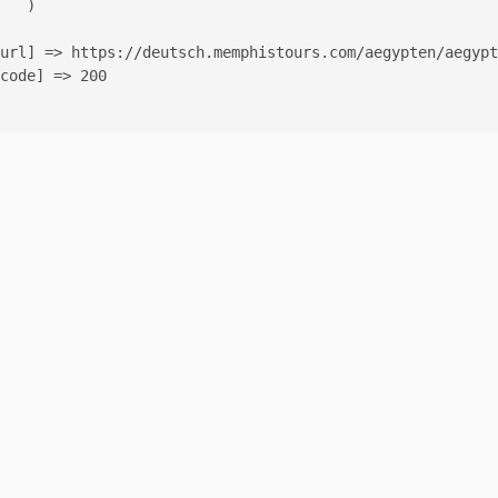
   )

url] => https://deutsch.memphistours.com/aegypten/aegypt
code] => 200
