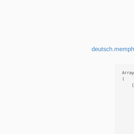
deutsch.memphi
Array

(

    [
     
     
     
     
     
     