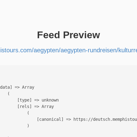
Feed Preview
stours.com/aegypten/aegypten-rundreisen/kulturre
data] => Array

   (

       [type] => unknown

       [rels] => Array

           (

               [canonical] => https://deutsch.memphistou
           )
