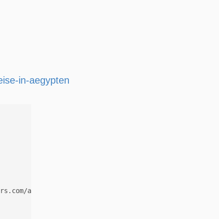
ise-in-aegypten
rs.com/aegypten/aegypten-rundreisen/kulturreise-in-aegyp