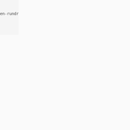
en-rundreisen/kulturreise-in-aegypten
