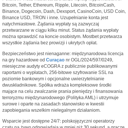
Bitcoin, Tether, Ethereum, Ripple, Litecoin, BitcoinCash,
Binance, Dogecoin, Dash, Dexsport, CasinoCoin, USD Coin,
Binance USD, TRON i inne. Uzupełnianie konta jest
natychmiastowe. Żądania wypłaty są zazwyczaj
przetwarzane w ciągu kilku minut. Status żądania wypłaty
można sprawdzić na koncie osobistym. Mostbet przetwarza
wszystkie żądania bez prowizji i ukrytych opłat.
Bezpieczeństwo jest nienaganne: międzynarodowa licencja
na gry hazardowe od
Curaçao
nr OGL/2024/597/0249,
miesięczne audyty eCOGRA z publicznie publikowanymi
raportami o wypłatach, 256-bitowe szyfrowanie SSL na
poziomie bankowym i opcjonalne uwierzytelnianie
dwuskładnikowe. Spółka wdraża kompleksowe środki
mające na celu zwalczanie prania pieniędzy i finansowania
terroryzmu międzynarodowego (Polityka AML) i utrzymuje
surowe i oparte na zasadach stanowisko w kwestii
zapobiegania wszelkim nielegalnym działaniom.
Wsparcie jest dostępne 24/7: polskojęzyczni operatorzy
czatu na żywo odpowiadają w mniej niż 30 sekund, a gracze