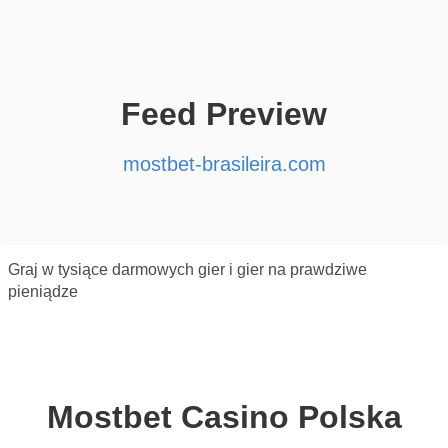
Feed Preview
mostbet-brasileira.com
Graj w tysiące darmowych gier i gier na prawdziwe
pieniądze
Mostbet Casino Polska