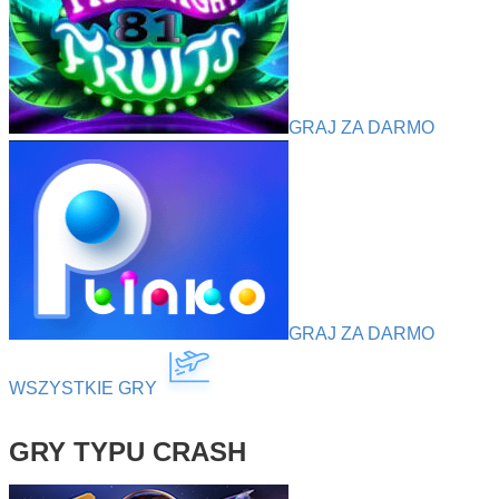
GRAJ ZA DARMO
GRAJ ZA DARMO
WSZYSTKIE GRY
GRY TYPU CRASH