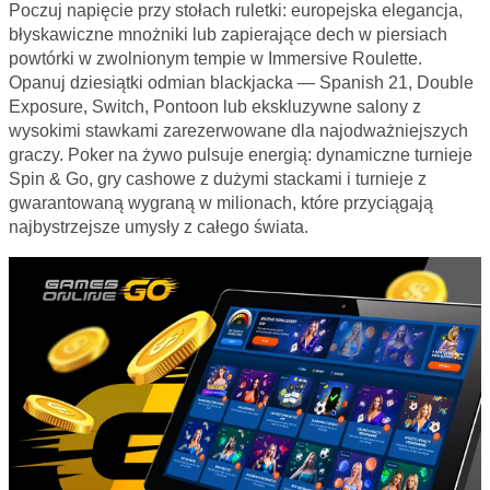
Poczuj napięcie przy stołach ruletki: europejska elegancja,
błyskawiczne mnożniki lub zapierające dech w piersiach
powtórki w zwolnionym tempie w Immersive Roulette.
Opanuj dziesiątki odmian blackjacka — Spanish 21, Double
Exposure, Switch, Pontoon lub ekskluzywne salony z
wysokimi stawkami zarezerwowane dla najodważniejszych
graczy. Poker na żywo pulsuje energią: dynamiczne turnieje
Spin & Go, gry cashowe z dużymi stackami i turnieje z
gwarantowaną wygraną w milionach, które przyciągają
najbystrzejsze umysły z całego świata.