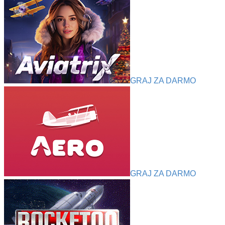
GRAJ ZA DARMO
GRAJ ZA DARMO