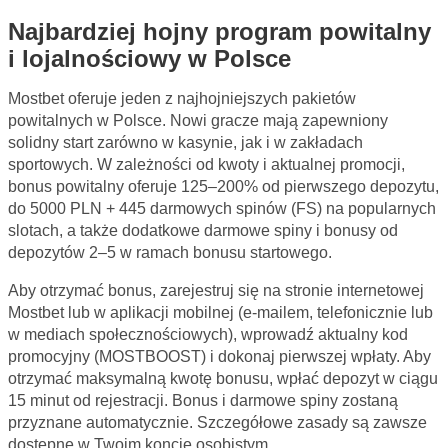
Najbardziej hojny program powitalny
i lojalnościowy w Polsce
Mostbet oferuje jeden z najhojniejszych pakietów
powitalnych w Polsce. Nowi gracze mają zapewniony
solidny start zarówno w kasynie, jak i w zakładach
sportowych. W zależności od kwoty i aktualnej promocji,
bonus powitalny oferuje 125–200% od pierwszego depozytu,
do 5000 PLN + 445 darmowych spinów (FS) na popularnych
slotach, a także dodatkowe darmowe spiny i bonusy od
depozytów 2–5 w ramach bonusu startowego.
Aby otrzymać bonus, zarejestruj się na stronie internetowej
Mostbet lub w aplikacji mobilnej (e-mailem, telefonicznie lub
w mediach społecznościowych), wprowadź aktualny kod
promocyjny (MOSTBOOST) i dokonaj pierwszej wpłaty. Aby
otrzymać maksymalną kwotę bonusu, wpłać depozyt w ciągu
15 minut od rejestracji. Bonus i darmowe spiny zostaną
przyznane automatycznie. Szczegółowe zasady są zawsze
dostępne w Twoim koncie osobistym.