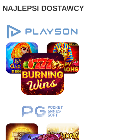
NAJLEPSI DOSTAWCY