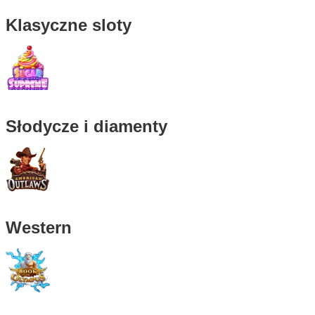
Klasyczne sloty
Słodycze i diamenty
Western