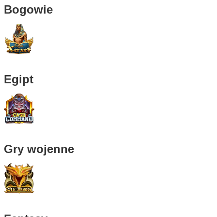
Bogowie
Egipt
Gry wojenne