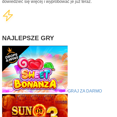
dowiedzieć się więcej i wypróbować je już teraz.
NAJLEPSZE GRY
GRAJ ZA DARMO