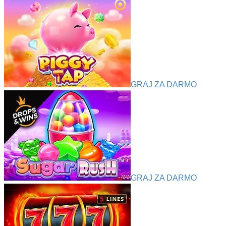
GRAJ ZA DARMO
GRAJ ZA DARMO