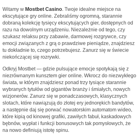
Witamy w
Mostbet Casino
. Twoje idealne miejsce na
ekscytujące gry online. Zebraliśmy ogromną, starannie
dobraną kolekcję tysięcy ekscytujących gier, dostępnych od
razu na dowolnym urządzeniu. Niezależnie od tego, czy
szukasz relaksu przy zabawie, darmowej rozgrywce, czy
emocji związanych z grą o prawdziwe pieniądze, znajdziesz
tu dokładnie to, czego potrzebujesz. Zanurz się w świecie
niekończącej się rozrywki.
Odkryj Mostbet — gdzie pulsujące emocje spotykają się z
niezrównanym kunsztem gier online. Wkrocz do niezwykłego
świata, w którym znajdziesz ponad trzy tysiące starannie
wybranych tytułów od gigantów branży i śmiałych, nowych
wizjonerów. Zanurz się w ponadczasowych, klasycznych
slotach, które nawiązują do złotej ery jednorękich bandytów,
a następnie daj się porwać nowatorskim automatom wideo,
które kipią od kinowej grafiki, zawiłych fabuł, kaskadowych
bębnów, wypłat i funkcji bonusowych tak pomysłowych, że
na nowo definiują istotę spinu.