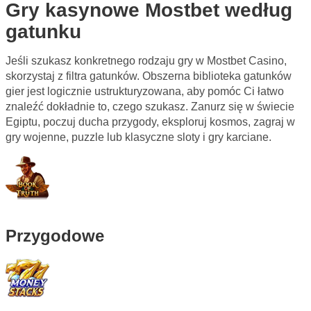
Gry kasynowe Mostbet według
gatunku
Jeśli szukasz konkretnego rodzaju gry w Mostbet Casino,
skorzystaj z filtra gatunków. Obszerna biblioteka gatunków
gier jest logicznie ustrukturyzowana, aby pomóc Ci łatwo
znaleźć dokładnie to, czego szukasz. Zanurz się w świecie
Egiptu, poczuj ducha przygody, eksploruj kosmos, zagraj w
gry wojenne, puzzle lub klasyczne sloty i gry karciane.
Przygodowe