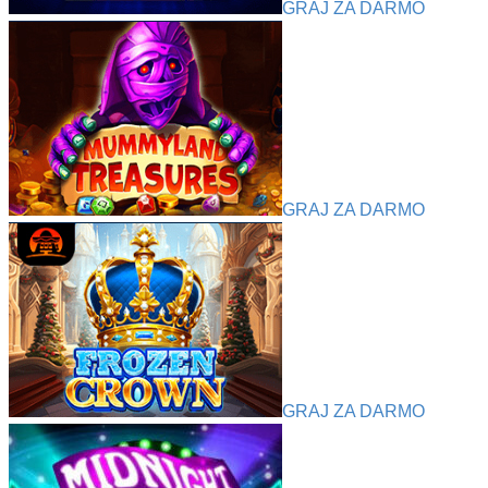
GRAJ ZA DARMO
GRAJ ZA DARMO
GRAJ ZA DARMO